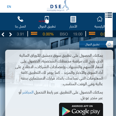
EN
جديد
الرئيسية
الأخبار
اتصل بنا
تطبيق الجوال
UG
3.91
0.00%
BSO
19.00
0.00%
IB
تطبيق الجوال
يمكنك الحصول على تطبيق سوق دمشق للأوراق المالية
الذي يتيح لك مراقبة محفظتك الشخصية، الحصول على
أسعار الأسهم والتنبيهات وإفصاحات الشركات، الاطلاع على
أداء السوق والأخبار والمزيد .. كما يوفر لك التطبيق كافة
المعلومات التي تساعدك باتخاذ قرارك الاستثماري بدقة
عالية وفي الوقت المناسب.
يمكنك الحصول على التطبيق عبر رابط التحميل
المباشر
أو
عبر متجر غوغل.