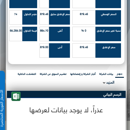
السعر الوسطي
879.46
سعر الإغلاق سابق
879.46
حجم التداول
74
نسبة تغير سعر الإغلاق
0 %
أعلى
894.70
قيمة التداول
65,265.00
سعر الإغلاق
879.46
أدنى
879.00
سهم
بيانات الشركة
أخبار الشركة و إفصاحاتها
تعاميم السوق عن الشركة
التعاملات الداخلية
المزيد
الأسعار الفورية 
الرسم البياني
عذراً، لا يوجد بيانات لعرضها