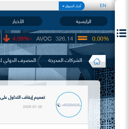
EN
أخبار السوق
الرئيسية
الأخبار
-4.09%
AVOC
326.14
0.00%
UIC
22.6
الشركات المدرجة
المصرف الدولي للت
تعميم إيقاف التداول على سه
2026-07-26