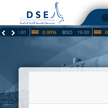
3.91
0.00%
BSO
19.00
0.00%