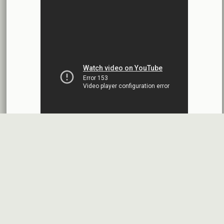
محضر إجتماع الهيئة العامة العادية وغير العادية
بنك الأردن - سورية
2026-07-14
اقتراح توزيع أرباح
شركة سيريتل موبايل تيليكوم
2026-07-13
البيانات المالية النهائية عن العام 2025
شركة سيريتل موبايل تيليكوم
2026-07-12
افصاح طارئ حول تشكيلة مجلس الإدارة
بنك سورية والخليج
2026-07-09
دعوة اجتماع هيئة عامة غير عادية
المصرف الدولي للتجارة والتمويل
2026-07-08
البيانات المالية عن الربع الأول 2026
البنك العربي- سورية
2026-07-07