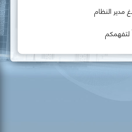
غ مدير النظام
 لتفهمكم