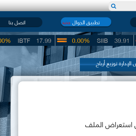
تطبيق الجوال
اتصل بنا
جديد
BTF
17.99
0.00%
SIIB
39.91
الإدارة توزيع أرباح
ي استعراض الملف