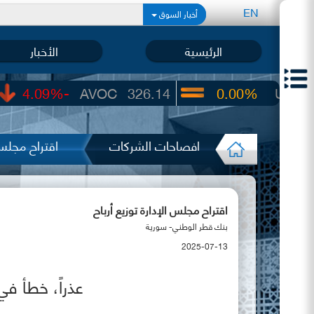
EN
أخبار السوق
الرئيسية
الأخبار
-4.09%
AVOC
326.14
0.00%
UIC
22.65
افصاحات الشركات
اقتراح مجلس 
اقتراح مجلس الإدارة توزيع أرباح
بنك قطر الوطني- سورية
2025-07-13
عذراً، خطأ ف