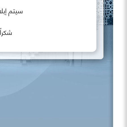
سيتم إبلا
شكراً