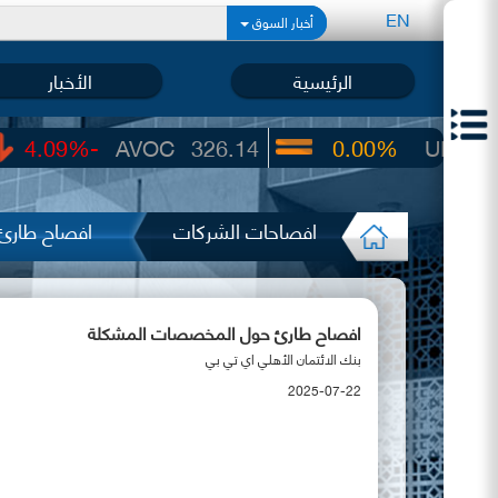
EN
أخبار السوق
الرئيسية
الأخبار
-4.09%
AVOC
326.14
0.00%
UIC
22.65
افصاحات الشركات
افصاح طارئ
افصاح طارئ حول المخصصات المشكلة
بنك الائتمان الأهلي اي تي بي
2025-07-22