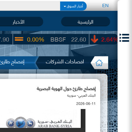
EN
أخبار السوق
الرئيسية
الأخبار
0.00%
BBSF
22.60
-2.64%
QNBS
20
افصاحات الشركات
إفصاح طارئ 
إفصاح طارئ حول الهوية البصرية
البنك العربي- سورية
2026-06-11