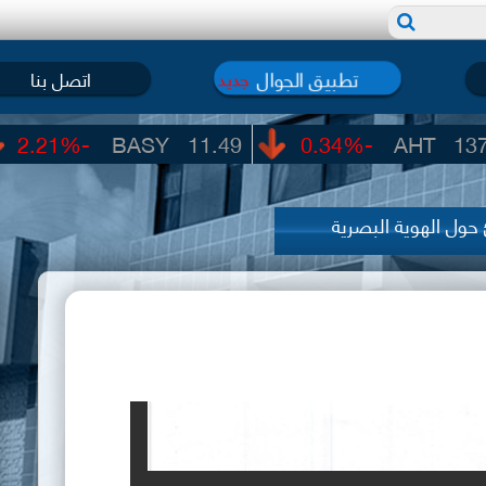
تطبيق الجوال
اتصل بنا
جديد
.21%
BASY
11.49
-0.34%
AHT
137.90
حول الهوية البصرية