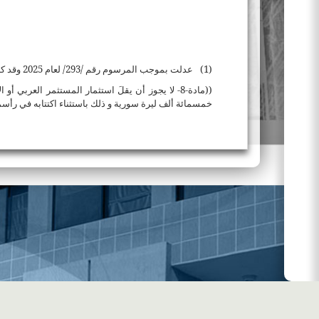
المدرجة
التداول
الصفقات
اليومية
اليومية
(1)
عدلت بموجب المرسوم رقم /293/ لعام 2025 وقد كان نصها:
((مادة-8- لا يجوز أن يقلَ استثمار المستثمر العرب
خمسمائة ألف
ليرة سورية و ذلك باستثناء اكتتابه في رأ