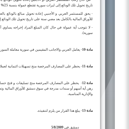
تاريخ تحويل تلك الودائع إلى ليرات سورية تقتطع عمولة بنسبة 25% لصالح سوق دمشق لأوراق المالية من الأرباح لكل وديعة الناتجة عن التداول.
- يحق للمستثمر العربي و الأجنبي إعادة تحويل مبالغ بالودائع بال
للأوراق المالية بالكامل بعد مضي سنة على تاريخ تحويل تلك الودائع 
- لا تتوجب أية عمولة في حال كان المبلغ المراد إخراجه يساوي أوي
سورية).
مادة-
-
يعامل العربي والاجانب المقيمين في سورية معاملة السوري
10
مادة-
-
يحظر على المصارف المرخصة منح تسهيلات ائتمانية لعملائ
11
مادة-
-
يحظر على المصارف المرخصة منح تسليفات و فتح حسابات م
12
رهن أية أسهم أو سندات مدرجة في سوق دمشق للأوراق المالية وتطبق 
والإدارية المناسبة.
مادة-
-
يبلغ هذا القرار من يلزم لتنفيذه.
13
دمشق في
5/8/2009