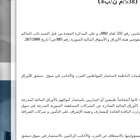
(
/م ن/ب
)
4
538
ساسي رقم /
/ لعام
و على المذكرة المعدة من قبل السيد نائب الحاكم
2002،
23
ضي هيئة الأوراق و الأسواق المالية السورية رقم
/ص.أ تاريخ
،
28/7/2009
885
يمات الناظمة لاستثمار المواطنين العرب والأجانب في سوق
دمشق للأوراق
انوا أشخاصاً طبيعين أو اعتباريين باستثمار أموالهم بالأوراق المالية المدرجة
ك الأوراق المالية الصادرة عن الشركات المساهمة السورية المدرجة في سوق
قرارت النافذة العائدة للمصارف و هيئة الإشراف على التأمين و شركات الصرافة
ؤوليتها بالاستعلام عن العرب والأجانب الراغبين بالاستثمار في سوق دمشق