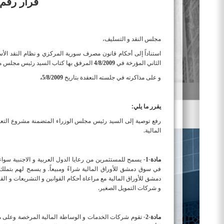
قرار رقم 
مجلس النقد و التسليف،
استناداً إلى أحكام قانون مصرف سورية المركزي و نظام النقد الأ
الثاني المؤرخة في
المرفق بها كتاب السيد رئيس مجلس مفو
4/8/2009
و على مذاكرته في جلسته النعقدة بتاريخ
5/8/2009،
يقرر ما يلي:
رفع توصية إلى السيد رئيس مجلس الوزراء المتضمنة مشروع التعل
المالية
.
مادة-
-
يسمح للمستثمرين من رعايا الدول العربية و الاجنبية سواء ك
1
في سوق دمشق للأوراق المالية شراءً ومبيعاً. و يسمح لهم بتمل
دمشق للأوراق المالية مع مراعاة أحكام القوانين و التشريعات و ال
و شركات التمويل الصغير.
مادة-
-
تقوم شركات الخدمات و الوساطة المالية المرخصة وعلى مس
2