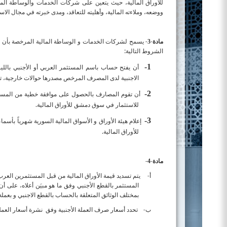
للأوراق المالية، حيث يتعين على شركات الخدمات والوساطة ال
ووضعه، وملاءته المالية، وأهليته للتعاقد، ومدى خبرته في مجال الاست
مادة-
-
يسمح لشركات الخدمات و الوساطة المالية المرخصة بأن تكت
3
الشروط التالية:
1-
أن يفتح حساب باسم المستثمر العربي أو الأجنبي باللي
الاجنبية لدى المصرف المرخص مصدرها حوالات خارجية، تحو
2-
أن تقوم المصارف بالحصول على موافقة خطية من المستثمر
للاستثمار في سوق دمشق للأوراق المالية.
3-
إعلام هيئة الأوراق و الأسواق المالية السورية شهرياً بأ
للأوراق المالية.
مادة-
-
4
أ‌-
يتم تسديد قيمة الأوراق المالية من قبل المستثمرين العرب و
المستثمر بالقطع الأجنبي وفق ما هو مبيَن أعلاه، على أ
بمختلف الوثائق المتعلقة بالحساب بالقطع الاجنبي و بعملة
ب‌-
تحدد أسعار صرف العملة الأجنبية وفق
نشرة أسعار العملا