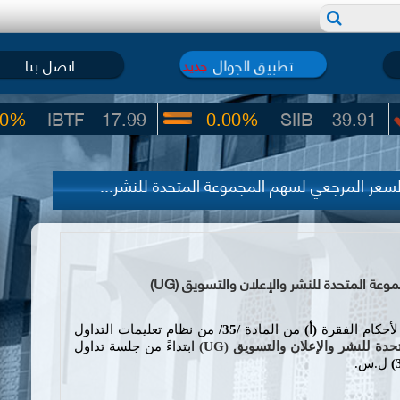
تطبيق الجوال
اتصل بنا
جديد
BTF
17.99
0.00%
SIIB
39.91
عر المرجعي لسهم المجموعة المتحدة للنشر...
المتحدة للنشر والإعلان والتسويق (UG)
لأحكام الفقرة
(
أ
)
من المادة
/35/
من نظام تعليمات التداول
حدة للنشر والإعلان والتسويق (
UG
)
ابتداءً من جلسة تداول
)
ل.س.