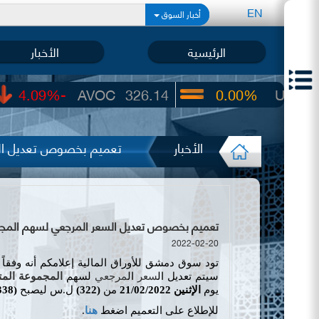
EN
أخبار السوق
الرئيسية
الأخبار
-4.09%
AVOC
326.14
0.00%
UIC
22.65
الأخبار
تعميم بخصوص تعديل الس
تعميم بخصوص تعديل السعر المرجعي لسهم المجموعة 
2022-02-20
تود سوق دمشق للأوراق المالية إعلامكم أنه وفقاً 
سيتم تعديل ال
سعر
ال
مرجعي
لسهم
المجموعة المت
يوم
الإثنين
21/02/2022
من
(
322
)
ل.س
ليصبح
(
338
للإطلاع على التعميم اضغط
هنا
.