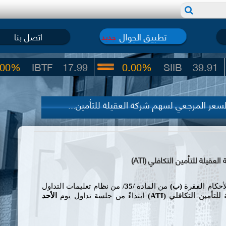
تطبيق الجوال
اتصل بنا
جديد
BTF
17.99
0.00%
SIIB
39.91
ر المرجعي لسهم شركة العقيلة للتأمين...
ة للتأمين التكافلي (ATI)
لأحكام الفقرة
(
ب
)
من المادة
/35/
من نظام تعليمات التداول
للتأمين التكافلي
(
ATI
)
ابتداءً من جلسة تداول يوم
الأحد