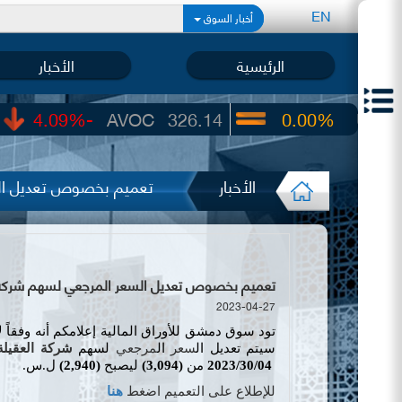
EN
أخبار السوق
الرئيسية
الأخبار
-4.09%
AVOC
326.14
0.00%
UIC
22.65
الأخبار
تعميم بخصوص تعديل السع
تعميم بخصوص تعديل السعر المرجعي لسهم شركة العقيل
2023-04-27
تود سوق دمشق للأوراق المالية إعلامكم أنه وفقاً 
سيتم تعديل ال
سعر
ال
مرجعي
لسهم
شركة العقيلة 
30/04/
2023
من
(
3,094
)
ليصبح
(
2,940
)
ل.س.
للإطلاع على التعميم اضغط
هنا