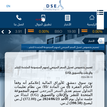
EN
جديد
الرئيسية
الأخبار
اتصل بنا
تطبيق الجوال
UG
3.91
0.00%
BSO
19.00
0.00%
I
الأخبار
تعميم بخصوص تعديل السعر المرجعي لسهم المجموعة المتحدة للنشر...
تعميم بخصوص تعديل السعر المرجعي لسهم المجموعة المتحدة للنشر
والإعلان والتسويق (UG)
2024-06-13
تود سوق دمشق للأوراق المالية إعلامكم أنه وفقاً
لأحكام الفقرة
(
أ
)
من المادة
/35/
من نظام تعليمات
التداول سيتم تعديل ال
سعر
ال
مرجعي
لسهم
المجموعة
المتحدة للنشر والإعلان والتسويق (
UG
)
ابتداءً من
جلسة تداول يوم
الأحد
23/
06
/
4
202
من
(
372.00
)
ل.س
ليصبح
(
390.50
)
ل.س.