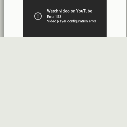
شركة سيريتل موبايل تيليكوم
2026-07-13
البيانات المالية النهائية عن العام 2025
شركة سيريتل موبايل تيليكوم
2026-07-12
افصاح طارئ حول تشكيلة مجلس الإدارة
بنك سورية والخليج
2026-07-09
دعوة اجتماع هيئة عامة غير عادية
المصرف الدولي للتجارة والتمويل
2026-07-08
البيانات المالية عن الربع الأول 2026
البنك العربي- سورية
2026-07-07
محضر إجتماع الهيئة العامة العادية
قسم شكاوى
فرص عمل في
خريطة الموقع
البنك العربي- سورية
2026-07-01
المستثمرين
السوق
الأسئلة المتكررة
Facebook
Youtube
Twitter