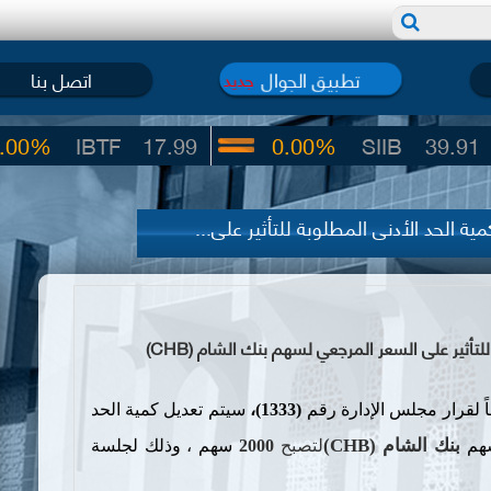
تطبيق الجوال
اتصل بنا
جديد
BTF
17.99
0.00%
SIIB
39.91
الحد الأدنى المطلوبة للتأثير على...
ثير على السعر المرجعي لسهم بنك الشام (CHB)
ً لقرار مجلس الإدارة رقم
(1333)،
سيتم تعديل كمية الحد
بنك
الشام
(CHB)
سهم
لتصبح
2000
سهم
،
وذلك لجلسة