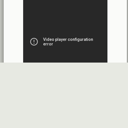
محضر إجتماع الهيئة العامة العادية وغير العادية
بنك الأردن - سورية
2026-07-14
اقتراح توزيع أرباح
شركة سيريتل موبايل تيليكوم
2026-07-13
البيانات المالية النهائية عن العام 2025
شركة سيريتل موبايل تيليكوم
2026-07-12
افصاح طارئ حول تشكيلة مجلس الإدارة
بنك سورية والخليج
2026-07-09
دعوة اجتماع هيئة عامة غير عادية
المصرف الدولي للتجارة والتمويل
2026-07-08
البيانات المالية عن الربع الأول 2026
البنك العربي- سورية
2026-07-07