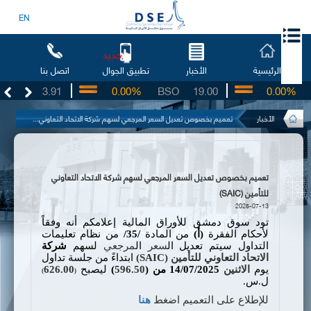
EN
جديد
الرئيسية
الأخبار
اتصل بنا
تطبيق الجوال
UG
3.91
0.00%
BSO
19.00
0.00%
I
الأخبار
تعميم بخصوص تعديل السعر المرجعي لسهم شركة الاتحاد التعاوني...
تعميم بخصوص تعديل السعر المرجعي لسهم شركة الاتحاد التعاوني
للتأمين (SAIC)
2025-07-13
تود سوق دمشق للأوراق المالية إعلامكم أنه وفقاً
لأحكام الفقرة
(
أ
)
من المادة
/35/
من نظام تعليمات
التداول سيتم تعديل ال
سعر
ال
مرجعي
لسهم
شركة
الاتحاد التعاوني للتأمين
(
SAIC
)
ابتداءً من جلسة تداول
يوم
الاثنين
14/07/2025 من (
596.50
)
ليصبح
626.00
)
(
ل.س.
للإطلاع على التعميم اضغط
هنا