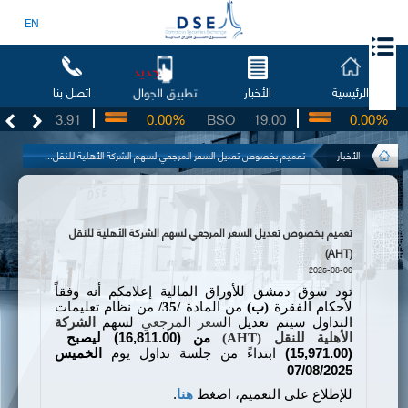
EN
جديد
الرئيسية
الأخبار
اتصل بنا
تطبيق الجوال
UG
3.91
0.00%
BSO
19.00
0.00%
I
الأخبار
تعميم بخصوص تعديل السعر المرجعي لسهم الشركة الأهلية للنقل...
تعميم بخصوص تعديل السعر المرجعي لسهم الشركة الأهلية للنقل
(AHT)
2025-08-06
تود سوق دمشق للأوراق المالية إعلامكم أنه وفقاً
لأحكام الفقرة
(ب)
من المادة
/35/
من نظام تعليمات
التداول سيتم تعديل ال
سعر
ال
مرجعي
لسهم
الشركة
الأهلية للنقل (
AHT
)
من (
16,811.00
) ليصبح
(
15,971.00
)
ابتداءً من جلسة تداول
يوم
الخميس
07/08/2025
للإطلاع على التعميم، اضغط
هنا
.