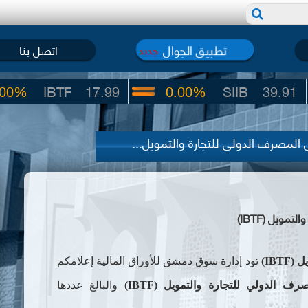
تطبيق الجوال
اتصل بنا
جديد
BTF
17.99
0.00%
SIIB
39.91
 المصرف الدولي للتجارة والتمويل...
ويل (IBTF)
ل (
IBTF
)
تود إدارة سوق دمشق للأوراق المالية إعلامكم
صرف الدولي للتجارة والتمويل (
IBTF
)
والبالغ عددها