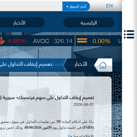
EN
أخبار السوق
الرئيسية
الأخبار
-4.09%
AVOC
326.14
0.00%
UIC
22.65
الأخبار
تعميم إيقاف التداول على 
تعميم إيقاف التداول على سهم فرنسبنك- سورية (FSBS)
2026-06-07
بناءً على أحكام المادة
/39/
من تعليمات التداول في سوق دمشق لل
(
FSBS
)
في جلسة تداول يوم
الاثنين 08/06/2026
، وذلك لحين تزو
للإطلاع اضغط
هنا
.