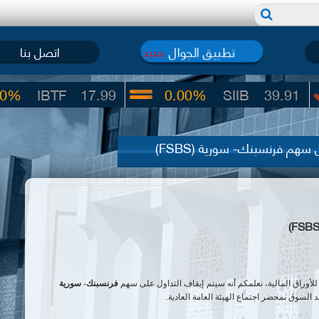
تطبيق الجوال
اتصل بنا
جديد
TF
17.99
0.00%
SIIB
39.91
سهم فرنسبنك- سورية (FSBS)
أوراق المالية،
نعلمكم أنه سيتم إيقاف التداول على سهم
فرنسبنك- سورية
يد السوق بمحضر
اجتماع الهيئة العامة العادية.