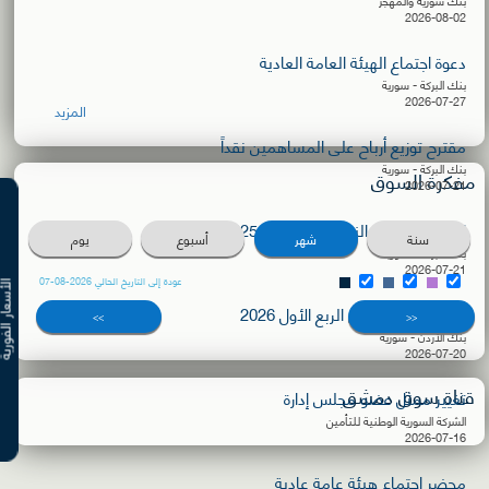
بنك سورية والمهجر
2026-08-02
دعوة اجتماع الهيئة العامة العادية
بنك البركة - سورية
2026-07-27
المزيد
مقترح توزيع أرباح على المساهمين نقداً
بنك البركة - سورية
مفكرة السوق
2026-07-21
البيانات المالية النهائية عن العام 2025
سنة
شهر
أسبوع
يوم
بنك البركة - سورية
2026-07-21
عودة إلى التاريخ الحالي 2026-08-07
الأسعار ال
البيانات المالية عن الربع الأول 2026
>>
<<
بنك الأردن - سورية
2026-07-20
قناة سوق دمشق
تغيير ممثل عضو مجلس إدارة
الشركة السورية الوطنية للتأمين
2026-07-16
محضر إجتماع هيئة عامة عادية