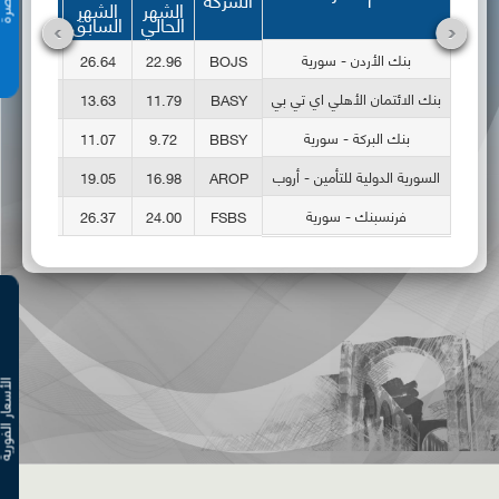
الشهر
الشهر
الحالي
السابق
بنك الأردن - سورية
بنك الأردن - سورية
BOJS
22.96
26.64
-13.81
بنك الائتمان الأهلي اي تي بي
بنك الائتمان الأهلي اي تي بي
BASY
11.79
13.63
-13.50
بنك البركة - سورية
بنك البركة - سورية
BBSY
9.72
11.07
-12.20
السورية الدولية للتأمين - أروب
السورية الدولية للتأمين - أروب
AROP
16.98
19.05
-10.87
فرنسبنك - سورية
فرنسبنك - سورية
FSBS
24.00
26.37
-8.99
الأسعار ال