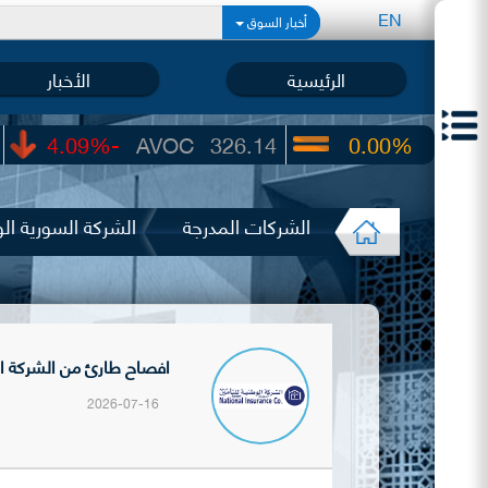
EN
أخبار السوق
الرئيسية
الأخبار
-4.09%
AVOC
326.14
0.00%
UIC
22.65
الشركات المدرجة
الشركة السورية الو
افصاح طارئ من الشركة السورية الوطنية للتأمين
2026-07-16