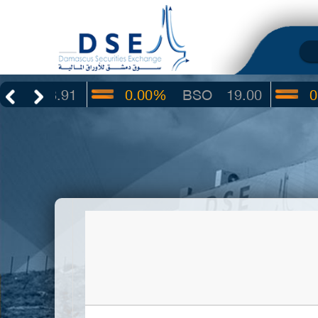
3.91
0.00%
BSO
19.00
0.00%