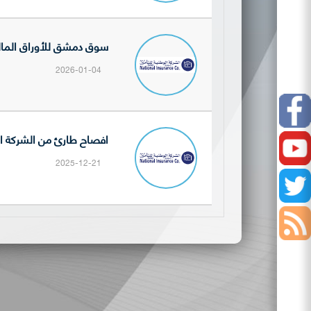
سوق دمشق للأوراق المالية تنشر 
2026-01-04
Facebook
افصاح طارئ من الشركة السورية الوطنية للت
Youtube
2025-12-21
Twitter
أخبار
السوق
إفصاحات
الشركات
نشرات
المدرجة
التداول
الصفقات
اليومية