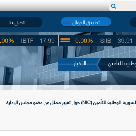
تطبيق الجوال
اتصل بنا
جديد
IBTF
17.99
0.00%
SIIB
39.91
طنية للتأمين
الأخبار
 (NIC) حول تغيير ممثل عن عضو مجلس الإدارة